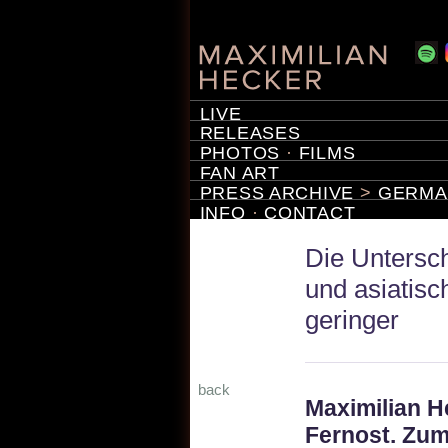
LIVE
RELEASES
PHOTOS
·
FILMS
FAN ART
PRESS ARCHIVE
>
GERMA
INFO
·
CONTACT
Die Untersc
und asiatis
geringer
back
Maximilian He
Fernost. Zumi