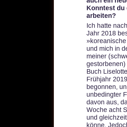
auch ein neu
Konntest du 
arbeiten?
Ich hatte nac
Jahr 2018 bes
»koreanische
und mich in d
meiner (schwe
gestorbenen) 
Buch Liselott
Frühjahr 201
begonnen, un
unbedingter F
davon aus, da
Woche acht S
und gleichzei
könne. Jedoc