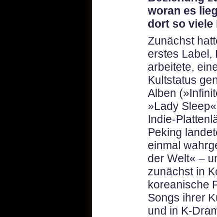
woran es lie
dort so viele
Zunächst hatt
erstes Label, 
arbeitete, ei
Kultstatus ge
Alben (»Infin
»Lady Sleep«
Indie-Platten
Peking landet
einmal wahr
der Welt« – u
zunächst in 
koreanische Pl
Songs ihrer K
und in K-Dra