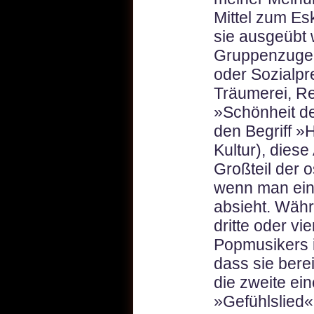
Mittel zum Es
sie ausgeübt 
Gruppenzugeh
oder Sozialpr
Träumerei, Re
»Schönheit d
den Begriff »
Kultur), diese
Großteil der 
wenn man ei
absieht. Währ
dritte oder vi
Popmusikers i
dass sie berei
die zweite ein
»Gefühlslied«