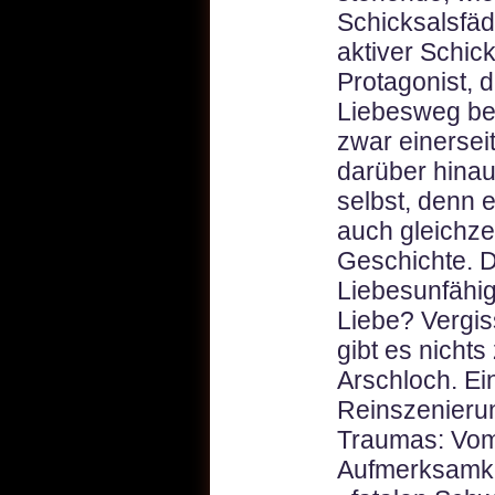
Schicksalsfä
aktiver Schic
Protagonist, 
Liebesweg ber
zwar einersei
darüber hinau
selbst, denn e
auch gleichze
Geschichte. 
Liebesunfähig
Liebe? Vergis
gibt es nicht
Arschloch. Ei
Reinszenierun
Traumas: Vom 
Aufmerksamkei