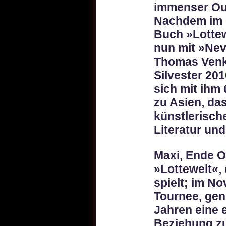
immenser Out
Nachdem im 
Buch »Lottewe
nun mit »Nev
Thomas Venke
Silvester 201
sich mit ihm 
zu Asien, das
künstlerisc
Literatur un
Maxi, Ende O
»Lottewelt«,
spielt; im No
Tournee, gene
Jahren eine 
Beziehung zu