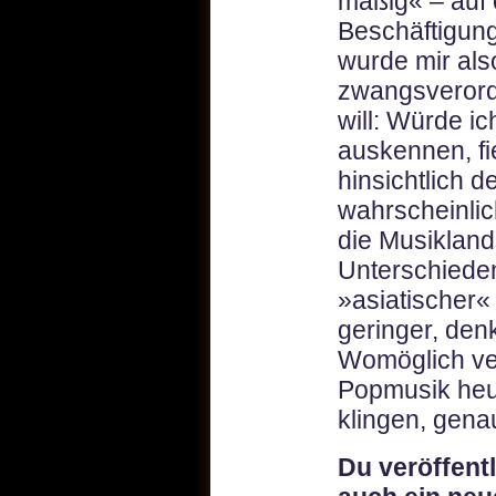
mäßig« – auf
Beschäftigung
wurde mir als
zwangsverordn
will: Würde i
auskennen, fi
hinsichtlich d
wahrscheinlic
die Musiklands
Unterschiede
»asiatischer
geringer, den
Womöglich ver
Popmusik heut
klingen, gen
Du veröffent