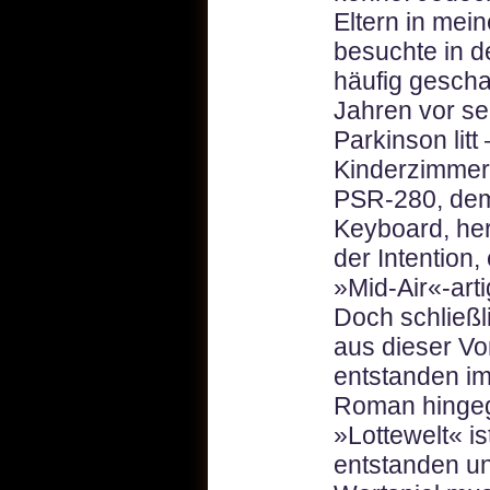
Eltern in mei
besuchte in d
häufig gescha
Jahren vor se
Parkinson litt
Kinderzimmer
PSR-280, dem
Keyboard, her
der Intention
»Mid-Air«-art
Doch schließl
aus dieser Vo
entstanden i
Roman hingege
»Lottewelt« is
entstanden un