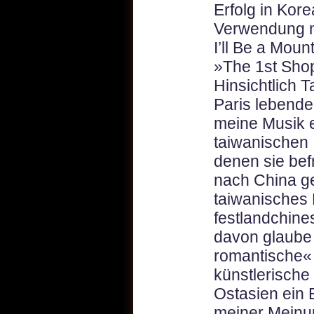
Erfolg in Kor
Verwendung me
I’ll Be a Mou
»The 1st Shop
Hinsichtlich 
Paris lebende
meine Musik e
taiwanischen I
denen sie bef
nach China g
taiwanisches 
festlandchine
davon glaube 
romantische« 
künstlerische
Ostasien ein 
meiner Meinu