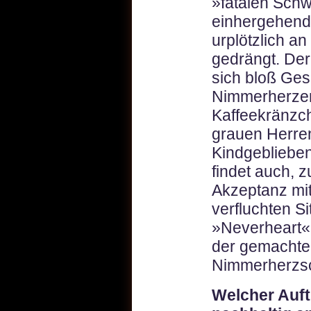
»fatalen Schw
einhergehende
urplötzlich a
gedrängt. De
sich bloß Gesp
Nimmerherzen 
Kaffeekränzch
grauen Herren
Kindgebliebe
findet auch, z
Akzeptanz mi
verfluchten Si
»Neverheart« 
der gemachte
Nimmerherzs
Welcher Auftri