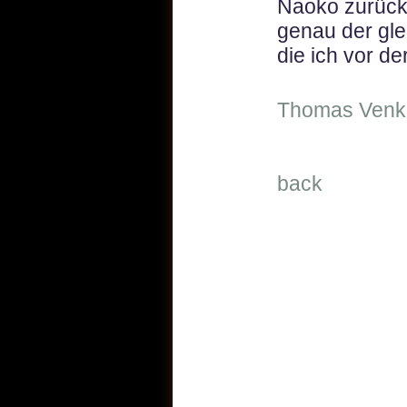
Naoko zurück
genau der gle
die ich vor d
Thomas Venke
back