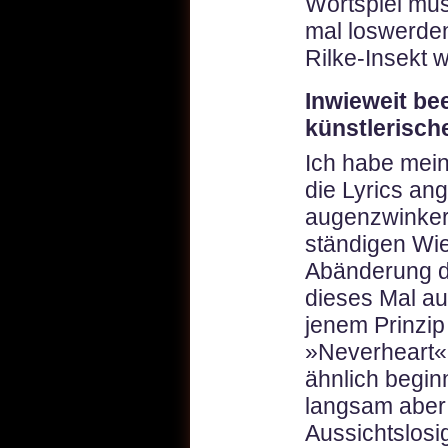
Wortspiel mus
mal loswerde
Rilke-Insekt 
Inwieweit be
künstlerisch
Ich habe mein
die Lyrics an
augenzwinke
ständigen Wie
Abänderung d
dieses Mal au
jenem Prinzip 
»Neverheart«,
ähnlich begin
langsam aber 
Aussichtslosig