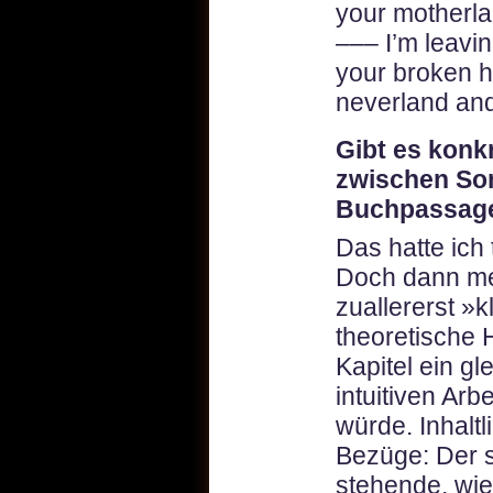
your motherla
––– I’m leavin
your broken he
neverland and
Gibt es konk
zwischen So
Buchpassag
Das hatte ich 
Doch dann mer
zuallererst »
theoretische
Kapitel ein g
intuitiven Ar
würde. Inhaltl
Bezüge: Der s
stehende, wie