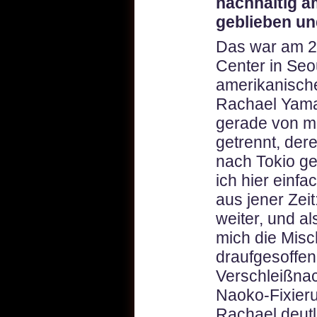
nachhaltig a
geblieben u
Das war am 2
Center in Seou
amerikanische
Rachael Yama
gerade von m
getrennt, der
nach Tokio ge
ich hier einf
aus jener Zei
weiter, und al
mich die Misc
draufgesoffen
Verschleißnac
Naoko-Fixier
Rachael deut