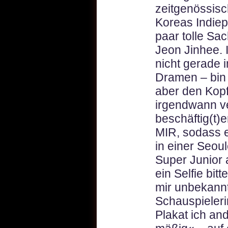
zeitgenössisc
Koreas Indiep
paar tolle Sa
Jeon Jinhee. 
nicht gerade 
Dramen – bin 
aber den Kopf
irgendwann ve
beschäftig(t)
MIR, sodass es
in einer Seou
Super Junior
ein Selfie bitt
mir unbekann
Schauspieleri
Plakat ich and