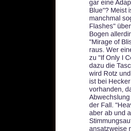
gar eine Ada
Blue"? Meist i
manchmal sogar
Flashes" über
Bogen allerdi
"Mirage of Bli
raus. Wer eine
zu "If Only I
dazu die Tasc
wird Rotz und
ist bei Hecke
vorhanden, da
Abwechslung e
der Fall. "Hea
aber ab und a
Stimmungsaufh
ansatzweise 