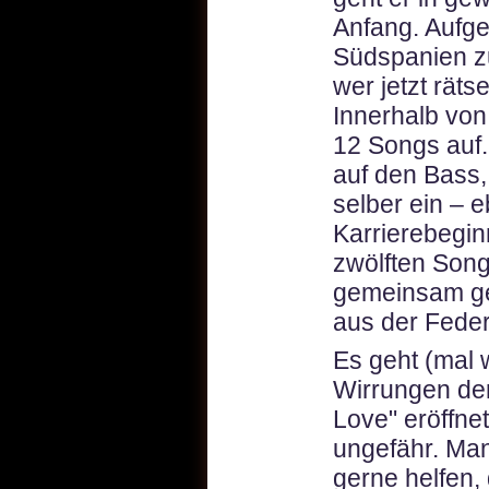
Anfang. Aufg
Südspanien z
wer jetzt räts
Innerhalb vo
12 Songs auf.
auf den Bass,
selber ein – 
Karrierebegin
zwölften Song
gemeinsam ge
aus der Feder
Es geht (mal 
Wirrungen de
Love" eröffnet
ungefähr. Man
gerne helfen, 