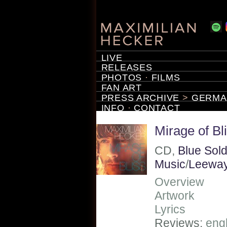
LIVE
RELEASES
PHOTOS
·
FILMS
FAN ART
PRESS ARCHIVE
>
GERMA
INFO
·
CONTACT
Mirage of Bl
CD,
Blue Sol
Music
/
Leewa
Overview
Artwork
Lyrics
Reviews:
eng