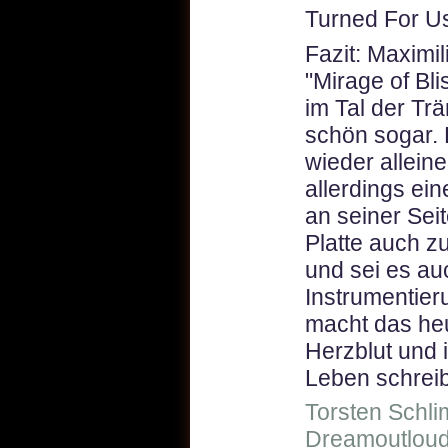
Turned For Us
Fazit: Maximil
"Mirage of Bli
im Tal der Tr
schön sogar. D
wieder alleine
allerdings ei
an seiner Sei
Platte auch zu
und sei es au
Instrumentier
macht das heu
Herzblut und
Leben schreib
Torsten Schli
Dreamoutloud