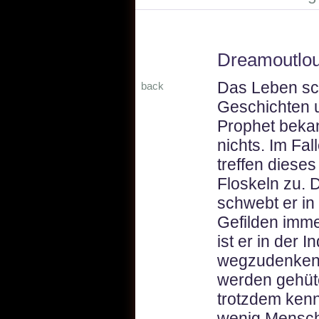
Dreamoutlo
Das Leben sc
back
Geschichten 
Prophet bekan
nichts. Im Fa
treffen dies
Floskeln zu. 
schwebt er in
Gefilden imme
ist er in der 
wegzudenken 
werden gehüte
trotzdem kenn
wenig Mensch