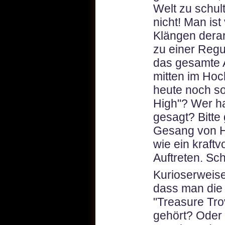
Welt zu schul
nicht! Man is
Klängen derar
zu einer Regun
das gesamte A
mitten im Ho
heute noch s
High"? Wer ha
gesagt? Bitte
Gesang von H
wie ein kraft
Auftreten. Sc
Kurioserweise
dass man die
"Treasure Tro
gehört? Oder 