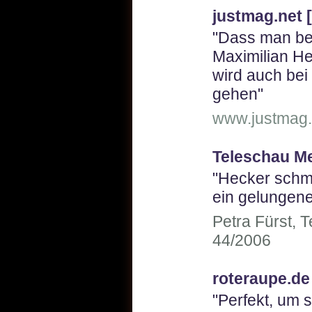
justmag.net [
"Dass man bei
Maximilian H
wird auch bei
gehen"
www.justmag.
Teleschau M
"Hecker schma
ein gelungen
Petra Fürst, 
44/2006
roteraupe.de
"Perfekt, um 