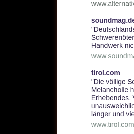
www.alternati
soundmag.d
"Deutschlands 
Schwerenöter
Handwerk nich
www.soundm
tirol.com
"Die völlige S
Melancholie 
Erhebendes. 
unausweichlic
länger und vie
www.tirol.com