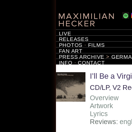
LIVE
RELEASES
PHOTOS
·
FILMS
FAN ART
PRESS ARCHIVE
>
GERMA
INFO
·
CONTACT
I’ll Be a Virg
CD/LP, V2 Re
Overview
Artwork
Lyrics
Reviews:
eng