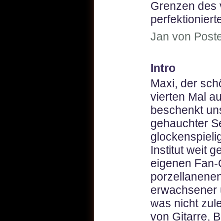
Grenzen des v
perfektionier
Jan von Poste
Intro
Maxi, der sch
vierten Mal a
beschenkt un
gehauchter S
glockenspiel
Institut weit g
eigenen Fan-C
porzellanenen
erwachsener 
was nicht zul
von Gitarre, 