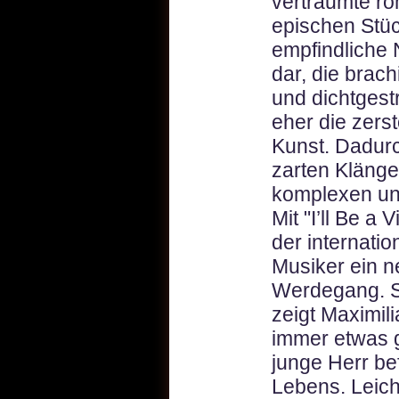
verträumte ro
epischen Stück
empfindliche 
dar, die brac
und dichtgest
eher die zers
Kunst. Dadurc
zarten Klänge
komplexen un
Mit "I’ll Be a 
der internatio
Musiker ein n
Werdegang. S
zeigt Maximil
immer etwas
junge Herr bef
Lebens. Leicht