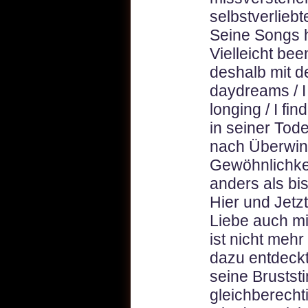
selbstverlieb
Seine Songs h
Vielleicht bee
deshalb mit de
daydreams / I 
longing / I fi
in seiner Tod
nach Überwin
Gewöhnlichkei
anders als bi
Hier und Jetz
Liebe auch mi
ist nicht mehr
dazu entdeckt
seine Brustst
gleichberecht